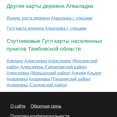
Другие карты деревни Алкаладка
Яндекс карта деревни Алкаладка с улицами
Гугл карта деревни Алкаладка с улицами
Спутниковые Гугл карты населенных
пунктов Тамбовской области
Алехино
Алексеевка
Алексеевка (Жердевский
район)
Алексеевка (Гавриловский район)
Алексеевка (Моршанский район)
Алкужи
Альдия
Андреевка
Андреевка (Токаревский район)
Андреевка (Сосновский район)
О сайте
Обратная связь
Политика конфидициальности