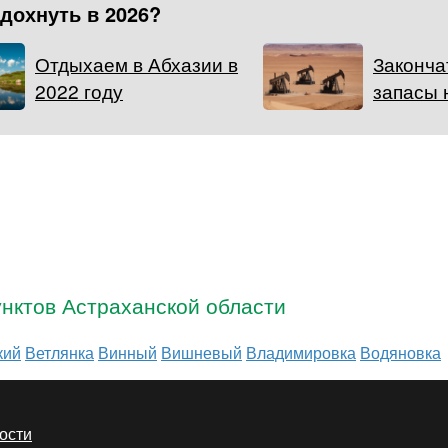
тдохнуть в 2026?
Отдыхаем в Абхазии в
Законча
2022 году
запасы 
нктов Астраханской области
кий
Ветлянка
Винный
Вишневый
Владимировка
Водяновка
ости