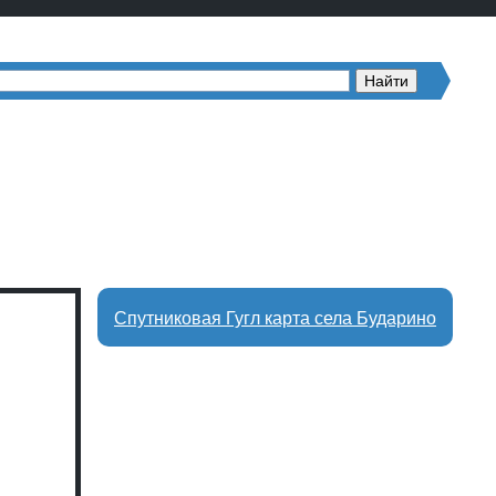
Спутниковая Гугл карта села Бударино