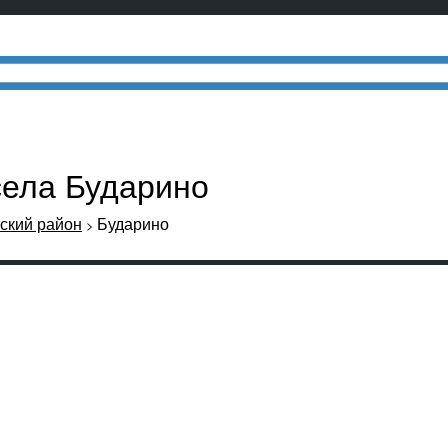
села Бударино
ский район
Бударино
>