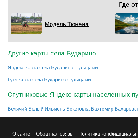
Где о
Модель Тюнена
Другие карты села Бударино
Яндекс карта села Бударино с улицами
Гугл карта села Бударино с улицами
Спутниковые Яндекс карты населенных пу
Белячий
Белый Ильмень
Бекетовка
Бахтемир
Бахаревс
О сайте
Обратная связь
Политика конфидициальн