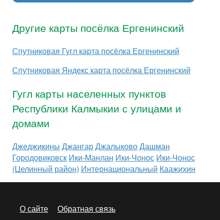
Другие карты посёлка Ергенинский
Спутниковая Гугл карта посёлка Ергенинский
Спутниковая Яндекс карта посёлка Ергенинский
Гугл карты населенных пунктов
Республики Калмыкии с улицами и
домами
Джеджикины
Джангар
Джалыково
Дашман
Городовиковск
Ики-Манлан
Ики-Чонос
Ики-Чонос
(Целинный район)
Интернациональный
Каажихин
О сайте
Обратная связь