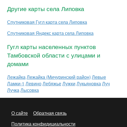
Другие карты села Липовка
Спутниковая Гугл карта села Липовка
Спутниковая Яндекс карта села Липовка
Гугл карты населенных пунктов
Тамбовской области с улицами и
домами
Лежайка
Лежайка (Мичуринский район)
Левые
Ламки-1
Левино
Лебяжье
Лужки
Лукьяновка
Луч
Лучка
Лысовка
О сайте
Обратная связь
Политика конфидициальности