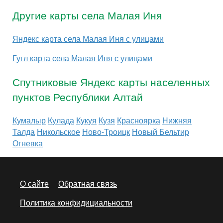
Другие карты села Малая Иня
Яндекс карта села Малая Иня с улицами
Гугл карта села Малая Иня с улицами
Спутниковые Яндекс карты населенных
пунктов Республики Алтай
Кумалыр
Кулада
Кукуя
Кузя
Красноярка
Нижняя
Талда
Никольское
Ново-Троицк
Новый Бельтир
Огневка
О сайте
Обратная связь
Политика конфидициальности