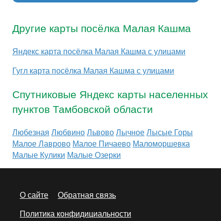
Другие карты посёлка Малая Кашма
Яндекс карта посёлка Малая Кашма с улицами
Гугл карта посёлка Малая Кашма с улицами
Спутниковые Яндекс карты населенных
пунктов Тамбовской области
Любезная
Любвино
Львово
Лычное
Лысые Горы
Малое Лаврово
Малое Пичаево
Маломоршевка
Малые Кулики
Малые Озерки
О сайте
Обратная связь
Политика конфидициальности