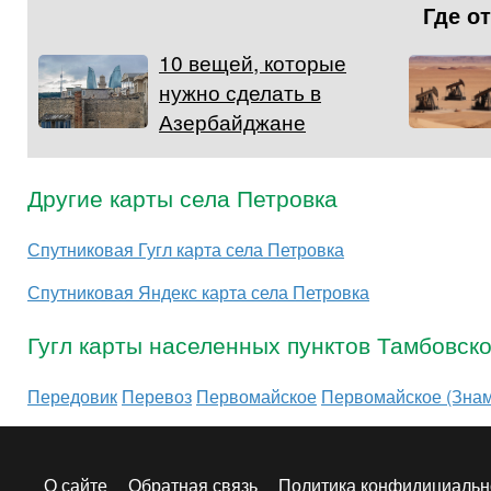
Где о
10 вещей, которые
нужно сделать в
Азербайджане
Другие карты села Петровка
Спутниковая Гугл карта села Петровка
Спутниковая Яндекс карта села Петровка
Гугл карты населенных пунктов Тамбовск
Передовик
Перевоз
Первомайское
Первомайское (Знам
О сайте
Обратная связь
Политика конфидициальн