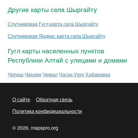
Другие карты села Шыргайту
Спутниковая Гугл карта села Шыргайту
Спутниковая Яндекс карта села Шыргайту
Гугл карты населенных пунктов
Республики Алтай с улицами и домами
Чепош
Чендек
Чемал
Чаган-Узун
Хабаровка
О сайте
Обратная связь
Политика конфидициальности
© 2026, mapspro.org