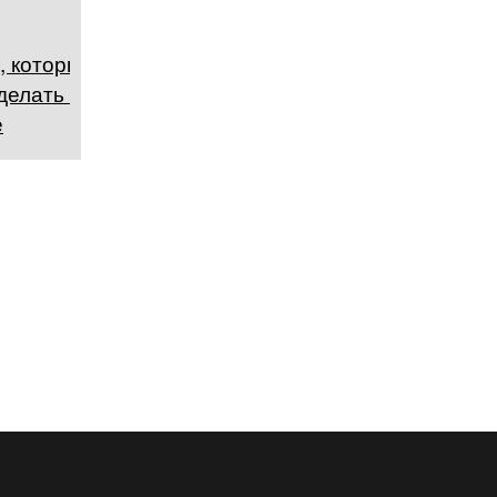
, которые
делать в
е