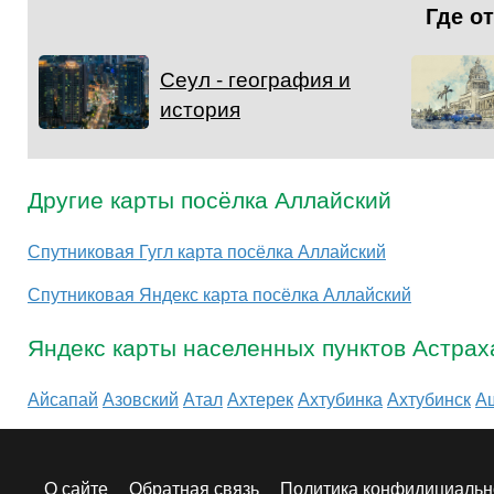
Где о
Сеул - география и
история
Другие карты посёлка Аллайский
Спутниковая Гугл карта посёлка Аллайский
Спутниковая Яндекс карта посёлка Аллайский
Яндекс карты населенных пунктов Астрах
Айсапай
Азовский
Атал
Ахтерек
Ахтубинка
Ахтубинск
А
О сайте
Обратная связь
Политика конфидициальн