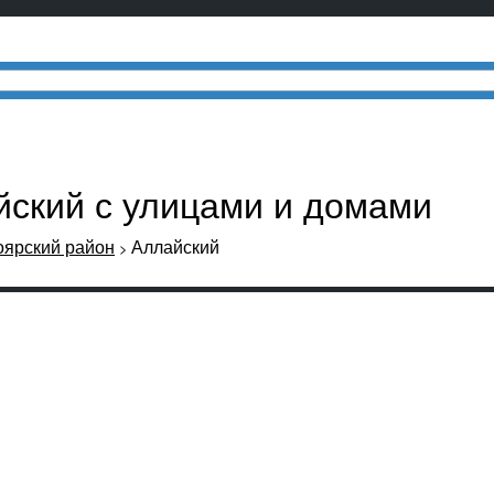
йский с улицами и домами
оярский район
Аллайский
>