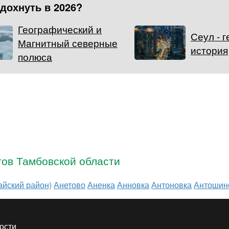
тдохнуть в 2026?
Географический и
Сеул - 
Магнитный северные
история
полюса
тов Тамбовской области
йский район)
Анетово
Аненка
Анновка
Антоновка
Антошин
ости