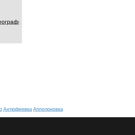
география и
о
Антюфеевка
Апполоновка