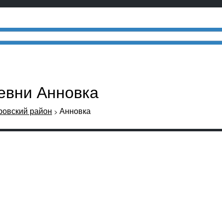
ревни Анновка
овский район
Анновка
>