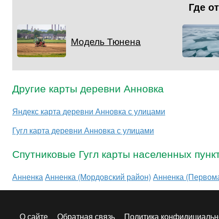
Где о
Модель Тюнена
Другие карты деревни Анновка
Яндекс карта деревни Анновка с улицами
Гугл карта деревни Анновка с улицами
Спутниковые Гугл карты населенных пунк
Анненка
Анненка (Мордовский район)
Анненка (Первома
О сайте
Обратная связь
Политика конфидициальн