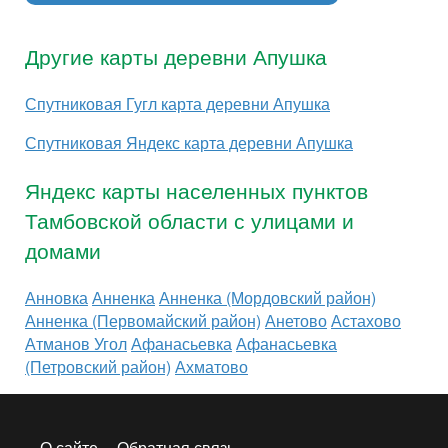
Другие карты деревни Апушка
Спутниковая Гугл карта деревни Апушка
Спутниковая Яндекс карта деревни Апушка
Яндекс карты населенных пунктов
Тамбовской области с улицами и
домами
Анновка
Анненка
Анненка (Мордовский район)
Анненка (Первомайский район)
Анетово
Астахово
Атманов Угол
Афанасьевка
Афанасьевка
(Петровский район)
Ахматово
О сайте
Обратная связь