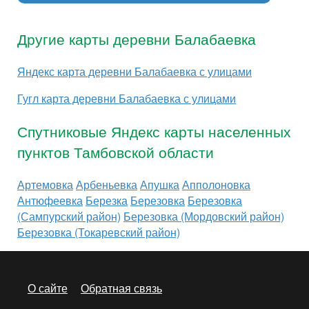
Другие карты деревни Балабаевка
Яндекс карта деревни Балабаевка с улицами
Гугл карта деревни Балабаевка с улицами
Спутниковые Яндекс карты населенных
пунктов Тамбовской области
Артемовка
Арбеньевка
Апушка
Апполоновка
Антюфеевка
Березка
Березовка
Березовка
(Сампурский район)
Березовка (Мордовский район)
Березовка (Токаревский район)
О сайте
Обратная связь