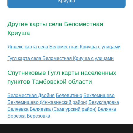
Криуша
Другие карты села Беломестная
Криуша
Яндекс карта села Беломестная Криуша с улицами
Гугл карта села Беломестная Криуша с улицами
Спутниковые Гугл карты населенных
пунктов Тамбовской области
Беломестная Двойня
Белевитино
Беклемищево
Беклемищево (Инжавинский район)
Безукладовка
Беляевка
Беляевка (Сампурский район)
Белянка
Березка
Березовка