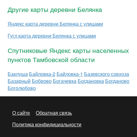
Другие карты деревни Белянка
Яндекс карта деревни Белянка с улицами
Гугл карта деревни Белянка с улицами
Спутниковые Яндекс карты населенных
пунктов Тамбовской области
Баклуша
Байловка-2
Байловка-1
Базевского совхоза
Базарный
Боброво
Богачевка
Богдановка
Богданово
Боголюбово
О сайте
Обратная связь
Политика конфидициальности