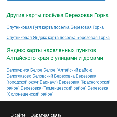
Другие карты посёлка Березовая Горка
Спутниковая Гугл карта посёлка Березовая Горка
Спутниковая Яндекс карта посёлка Березовая Горка
Яндекс карты населенных пунктов
Алтайского края с улицами и домами
Белокуриха
Белое
Белое (Алтайский район)
Белоглазово
Беловский
Березовка
Березовка
(городской округ Барнаул)
Березовка (Красногорский
район)
Березовка (Тюменцевский район)
Березовка
(Солонешенский район)
О сайте
Обратная связь