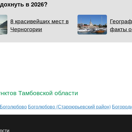
тдохнуть в 2026?
8 красивейших мест в
Географ
Черногории
факты о
нктов Тамбовской области
Боголюбово
Боголюбово (Староюрьевский район)
Богород
ости