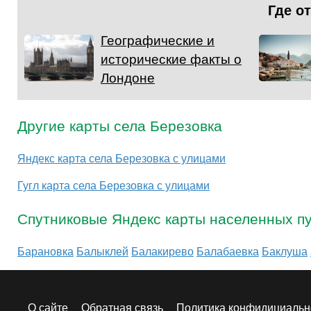
Где о
Географические и
исторические факты о
Лондоне
Другие карты села Березовка
Яндекс карта села Березовка с улицами
Гугл карта села Березовка с улицами
Спутниковые Яндекс карты населенных пу
Барановка
Балыклей
Балакирево
Балабаевка
Баклуша
О сайте
Обратная связь
Политика конфидициальн