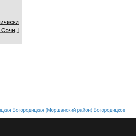
ические
 Сочи, Россия
ицкая
Богородицкая (Моршанский район)
Богородицкое