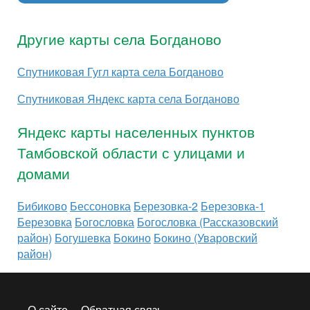
Другие карты села Богданово
Спутниковая Гугл карта села Богданово
Спутниковая Яндекс карта села Богданово
Яндекс карты населенных пунктов
Тамбовской области с улицами и
домами
Бибиково
Бессоновка
Березовка-2
Березовка-1
Березовка
Богословка
Богословка (Рассказовский
район)
Богушевка
Бокино
Бокино (Уваровский
район)
О сайте
Обратная связь