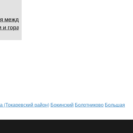
я между
 и горами
а (Токаревский район)
Бокинский
Болотниково
Большая