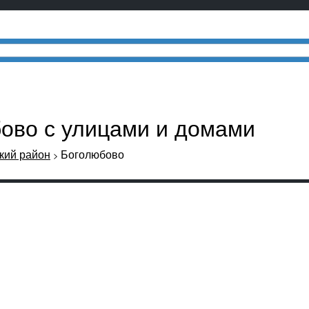
бово с улицами и домами
кий район
Боголюбово
>