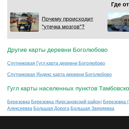
Где о
Почему происходит
"утечка мозгов"?
Другие карты деревни Боголюбово
Спутниковая Гугл карта деревни Боголюбово
Спутниковая Яндекс карта деревни Боголюбово
Гугл карты населенных пунктов Тамбовск
Березовка
Березовка (Кирсановский район)
Березовка (
Алексеевка
Большая Дорога
Большая Зверяевка