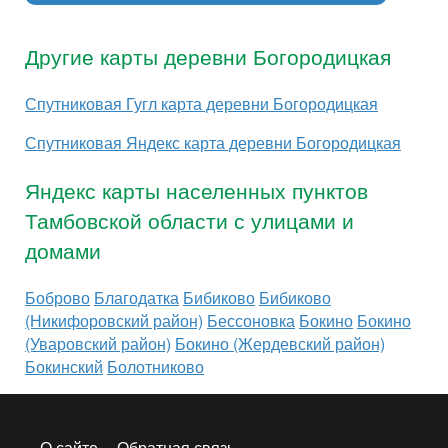
Другие карты деревни Богородицкая
Спутниковая Гугл карта деревни Богородицкая
Спутниковая Яндекс карта деревни Богородицкая
Яндекс карты населенных пунктов
Тамбовской области с улицами и
домами
Боброво
Благодатка
Бибиково
Бибиково
(Никифоровский район)
Бессоновка
Бокино
Бокино
(Уваровский район)
Бокино (Жердевский район)
Бокинский
Болотниково
О сайте
Обратная связь