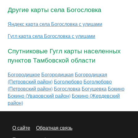
Другие карты села Богословка
Яндекс карта села Богословка с улицами
Гугл карта села Богословка с улицами
Спутниковые Гугл карты населенных
пунктов Тамбовской области
Богородицкое
Богородицкая
Богородицкая
(Петровский район)
Боголюбово
Боголюбово
(Петровский район)
Богословка
Богушевка
Бокино
Бокино (Уваровский район)
Бокино (Жердевский
район)
О сайте
Обратная связь