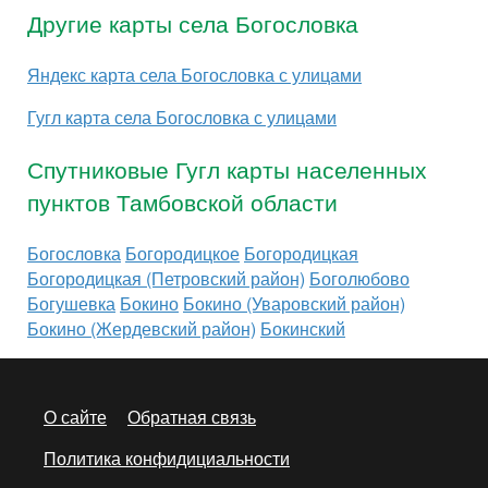
Другие карты села Богословка
Яндекс карта села Богословка с улицами
Гугл карта села Богословка с улицами
Спутниковые Гугл карты населенных
пунктов Тамбовской области
Богословка
Богородицкое
Богородицкая
Богородицкая (Петровский район)
Боголюбово
Богушевка
Бокино
Бокино (Уваровский район)
Бокино (Жердевский район)
Бокинский
О сайте
Обратная связь
Политика конфидициальности