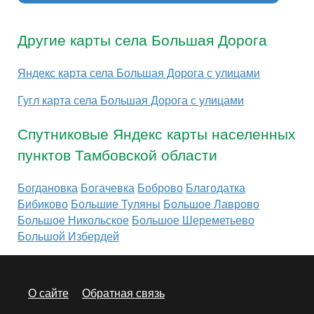
Другие карты села Большая Дорога
Яндекс карта села Большая Дорога с улицами
Гугл карта села Большая Дорога с улицами
Спутниковые Яндекс карты населенных
пунктов Тамбовской области
Богдановка
Богачевка
Боброво
Благодатка
Бибиково
Большие Туляны
Большое Лаврово
Большое Никольское
Большое Шереметьево
Большой Избердей
О сайте
Обратная связь