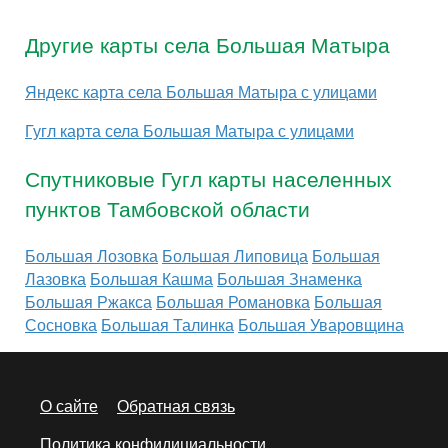
Другие карты села Большая Матыра
Яндекс карта села Большая Матыра с улицами
Гугл карта села Большая Матыра с улицами
Спутниковые Гугл карты населенных
пунктов Тамбовской области
Большая Лозовка
Большая Липовица
Большая
Лазовка
Большая Кашма
Большая Знаменка
Большая Ржакса
Большая Романовка
Большая
Сосновка
Большая Талинка
Большая Уваровщина
О сайте
Обратная связь
Политика конфидициальности