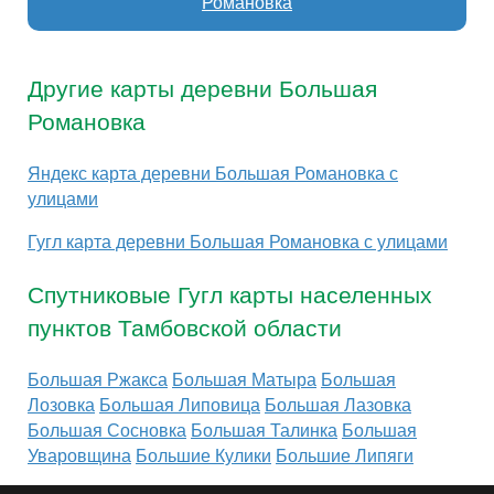
Романовка
Другие карты деревни Большая
Романовка
Яндекс карта деревни Большая Романовка с
улицами
Гугл карта деревни Большая Романовка с улицами
Спутниковые Гугл карты населенных
пунктов Тамбовской области
Большая Ржакса
Большая Матыра
Большая
Лозовка
Большая Липовица
Большая Лазовка
Большая Сосновка
Большая Талинка
Большая
Уваровщина
Большие Кулики
Большие Липяги