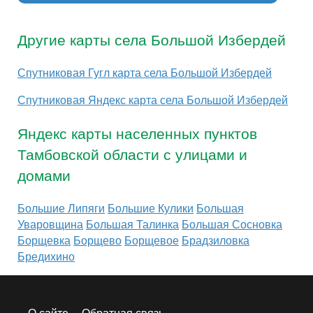
Другие карты села Большой Избердей
Спутниковая Гугл карта села Большой Избердей
Спутниковая Яндекс карта села Большой Избердей
Яндекс карты населенных пунктов
Тамбовской области с улицами и
домами
Большие Липяги
Большие Кулики
Большая
Уваровщина
Большая Талинка
Большая Сосновка
Борщевка
Борщево
Борщевое
Брадзиловка
Бредихино
О сайте
Обратная связь