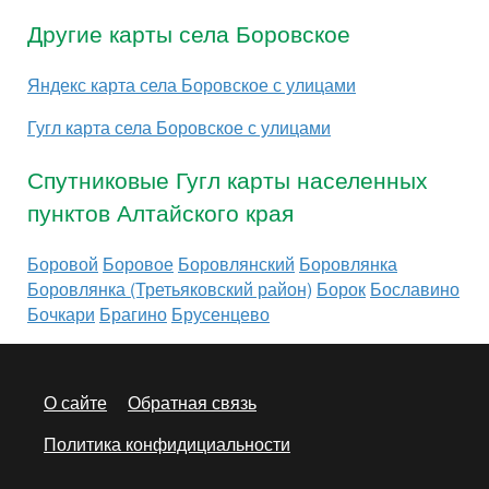
Другие карты села Боровское
Яндекс карта села Боровское с улицами
Гугл карта села Боровское с улицами
Спутниковые Гугл карты населенных
пунктов Алтайского края
Боровой
Боровое
Боровлянский
Боровлянка
Боровлянка (Третьяковский район)
Борок
Бославино
Бочкари
Брагино
Брусенцево
О сайте
Обратная связь
Политика конфидициальности