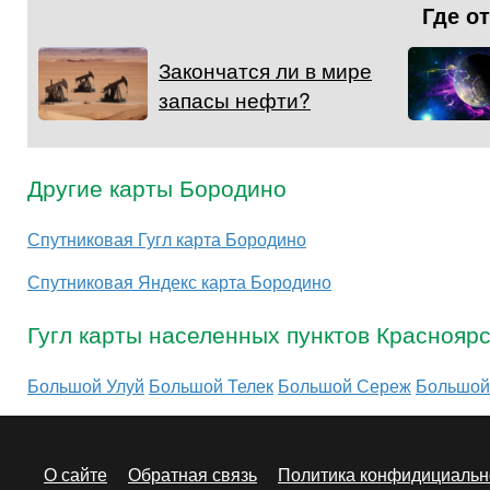
Где о
Закончатся ли в мире
запасы нефти?
Другие карты Бородино
Спутниковая Гугл карта Бородино
Спутниковая Яндекс карта Бородино
Гугл карты населенных пунктов Красноярс
Большой Улуй
Большой Телек
Большой Сереж
Большой
О сайте
Обратная связь
Политика конфидициальн