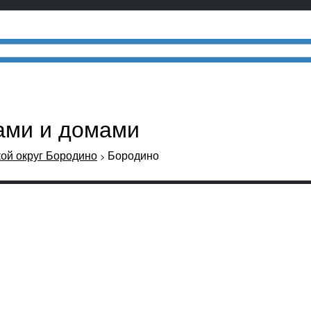
цами и домами
ой округ Бородино
Бородино
>