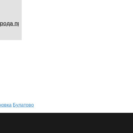
орода примата
новка
Булатово