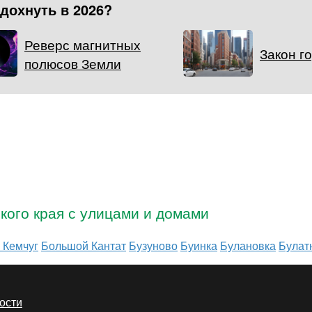
тдохнуть в 2026?
Реверс магнитных
Закон г
полюсов Земли
кого края с улицами и домами
 Кемчуг
Большой Кантат
Бузуново
Буинка
Булановка
Булат
ости