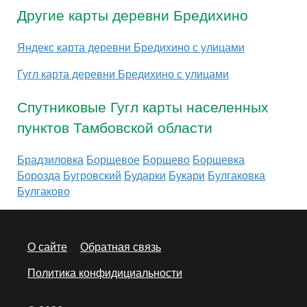
Другие карты деревни Бредихино
Яндекс карта деревни Бредихино с улицами
Гугл карта деревни Бредихино с улицами
Спутниковые Гугл карты населенных
пунктов Тамбовской области
Брадзиловка
Борщевое
Борщево
Борщевка
Борозда
Бугровский
Бударки
Букари
Булгаковка
Булгаково
О сайте
Обратная связь
Политика конфидициальности