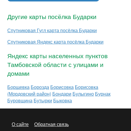
Другие карты посёлка Бударки
Спутниковая Гугл карта посёлка Бударки
Спутниковая Яндекс карта посёлка Бударки
Яндекс карты населенных пунктов
Тамбовской области с улицами и
домами
Борщевка
Борозда
Борисовка
Борисовка
(Мордовский район)
Бондари
Булыгино
Бурнак
Буровщина
Бутырки
Быковка
О сайте
Обратная связь