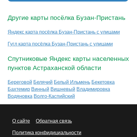
Другие карты посёлка Бузан-Пристань
Яндекс карта посёлка Бузан-Пристань с улицами
Гугл карта посёлка Бузан-Пристань с улицами
Спутниковые Яндекс карты населенных
пунктов Астраханской области
Береговой
Белячий
Белый Ильмень
Бекетовка
Бахтемир
Винный
Вишневый
Владимировка
Водяновка
Волго-Каспийский
О сайте
Обратная связь
Политика конфидициальности