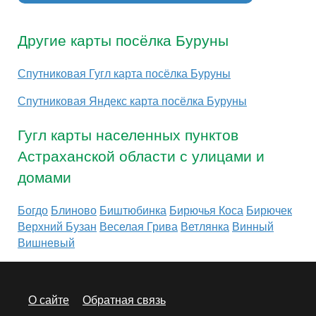
Другие карты посёлка Буруны
Спутниковая Гугл карта посёлка Буруны
Спутниковая Яндекс карта посёлка Буруны
Гугл карты населенных пунктов
Астраханской области с улицами и
домами
Богдо
Блиново
Биштюбинка
Бирючья Коса
Бирючек
Верхний Бузан
Веселая Грива
Ветлянка
Винный
Вишневый
О сайте
Обратная связь