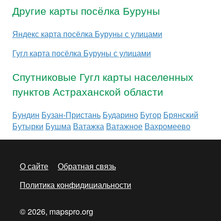
Другие карты посёлка Буруны
Яндекс карта посёлка Буруны с улицами
Гугл карта посёлка Буруны с улицами
Спутниковые Гугл карты населенных
пунктов Астраханской области
Бундин
Бузан-Пристань
Бударино
Бугор
Брянский
Бутырки
Бушма
Ватажка
Ватажное
Вахромеево
О сайте
Обратная связь
Политика конфидициальности
© 2026, mapspro.org