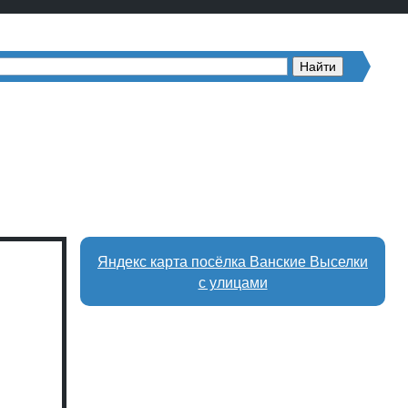
Яндекс карта посёлка Ванские Выселки
с улицами