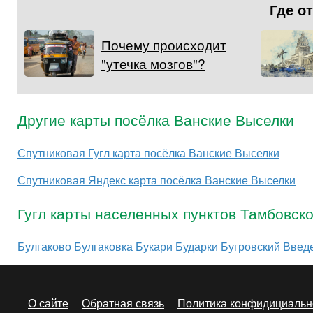
Где о
Почему происходит
"утечка мозгов"?
Другие карты посёлка Ванские Выселки
Спутниковая Гугл карта посёлка Ванские Выселки
Спутниковая Яндекс карта посёлка Ванские Выселки
Гугл карты населенных пунктов Тамбовск
Булгаково
Булгаковка
Букари
Бударки
Бугровский
Введ
О сайте
Обратная связь
Политика конфидициальн