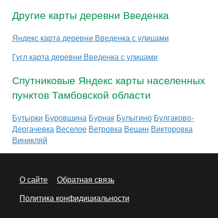
Другие карты деревни Введенка
Яндекс карта деревни Введенка с улицами
Гугл карта деревни Введенка с улицами
Спутниковые Яндекс карты населенных
пунктов Тамбовской области
Бутырки
Буровщина
Бурнак
Булыгино
Булгаково-
Дергачевка
Веселое
Ветровка
Вещин
Викторовка
Виникляй
О сайте
Обратная связь
Политика конфидициальности