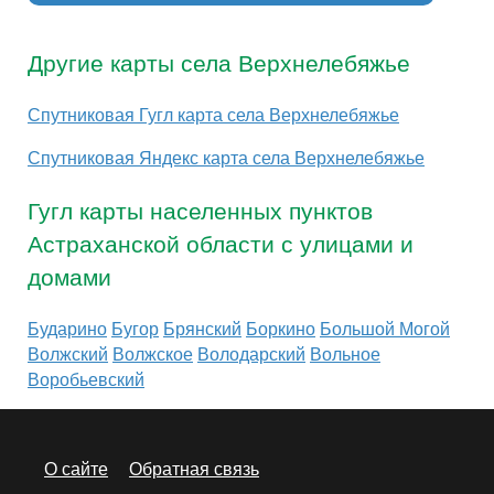
Другие карты села Верхнелебяжье
Спутниковая Гугл карта села Верхнелебяжье
Спутниковая Яндекс карта села Верхнелебяжье
Гугл карты населенных пунктов
Астраханской области с улицами и
домами
Бударино
Бугор
Брянский
Боркино
Большой Могой
Волжский
Волжское
Володарский
Вольное
Воробьевский
О сайте
Обратная связь