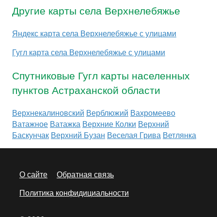
Другие карты села Верхнелебяжье
Яндекс карта села Верхнелебяжье с улицами
Гугл карта села Верхнелебяжье с улицами
Спутниковые Гугл карты населенных
пунктов Астраханской области
Верхнекалиновский
Верблюжий
Вахромеево
Ватажное
Ватажка
Верхние Колки
Верхний
Баскунчак
Верхний Бузан
Веселая Грива
Ветлянка
О сайте
Обратная связь
Политика конфидициальности