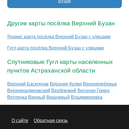
Бузан
Другие карты посёлка Верхний Бузан
Яндекс карта посёлка Верхний Бузан с улицами
Гугл карта посёлка Верхний Бузан с улицами
Спутниковые Гугл карты населенных
пунктов Астраханской области
Верхний Баскунчак
Верхние Колки
Верхнелебяжье
Верхнекалиновский
Верблюжий
Веселая Грива
Ветлянка
Винный
Вишневый
Владимировка
О сайте
Обратная связь