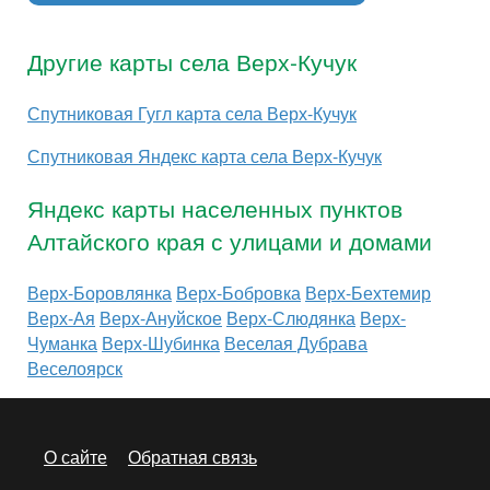
Другие карты села Верх-Кучук
Спутниковая Гугл карта села Верх-Кучук
Спутниковая Яндекс карта села Верх-Кучук
Яндекс карты населенных пунктов
Алтайского края с улицами и домами
Верх-Боровлянка
Верх-Бобровка
Верх-Бехтемир
Верх-Ая
Верх-Ануйское
Верх-Слюдянка
Верх-
Чуманка
Верх-Шубинка
Веселая Дубрава
Веселоярск
О сайте
Обратная связь