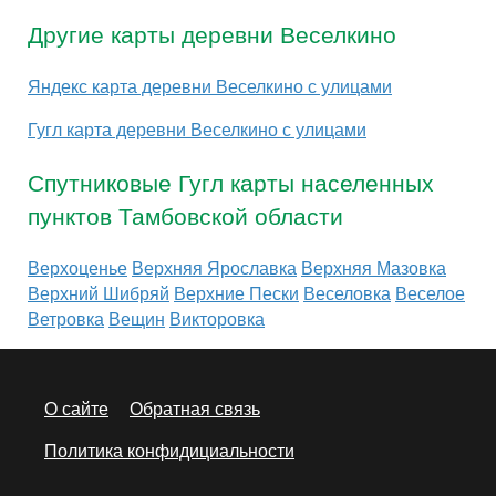
Другие карты деревни Веселкино
Яндекс карта деревни Веселкино с улицами
Гугл карта деревни Веселкино с улицами
Спутниковые Гугл карты населенных
пунктов Тамбовской области
Верхоценье
Верхняя Ярославка
Верхняя Мазовка
Верхний Шибряй
Верхние Пески
Веселовка
Веселое
Ветровка
Вещин
Викторовка
О сайте
Обратная связь
Политика конфидициальности