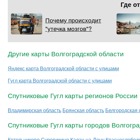
Где о
Почему происходит
"утечка мозгов"?
Другие карты Волгоградской области
Яндекс карта Волгоградской области с улицами
Гугл карта Волгоградской области с улицами
Спутниковые Гугл карты регионов России
Владимирская область
Брянская область
Белгородская 
Спутниковые Гугл карты городов Волгогра
Котельниково
Суровикино
Калач-на-Дону
Краснослобод