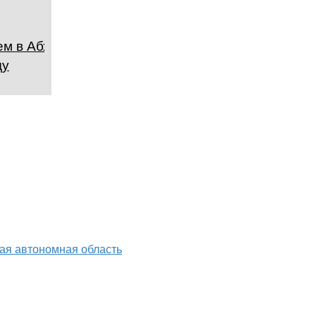
м в Абхазии в
ду
ая автономная область