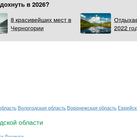
тдохнуть в 2026?
8 красивейших мест в
Отдыхае
Черногории
2022 го
область
Вологодская область
Воронежская область
Еврейск
дской области
ск
Ленинск