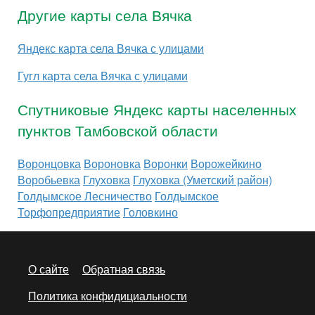
Другие карты села Вячка
Яндекс карта села Вячка с улицами
Гугл карта села Вячка с улицами
Спутниковые Яндекс карты населенных
пунктов Тамбовской области
Воронцовка
Вороновка
Воронки
Ворожейкино
Воробьевка
Глуховка
Глуховка (Уметский район)
Голдымское Лесничество
Голдымское
Торфопредприятие
Головкино
О сайте
Обратная связь
Политика конфидициальности