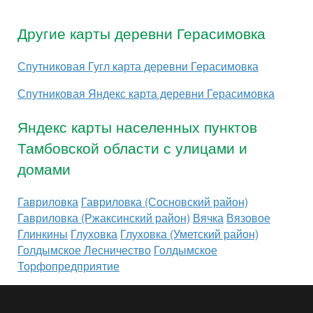
Другие карты деревни Герасимовка
Спутниковая Гугл карта деревни Герасимовка
Спутниковая Яндекс карта деревни Герасимовка
Яндекс карты населенных пунктов
Тамбовской области с улицами и
домами
Гавриловка
Гавриловка (Сосновский район)
Гавриловка (Ржаксинский район)
Вячка
Вязовое
Глинкины
Глуховка
Глуховка (Уметский район)
Голдымское Лесничество
Голдымское
Торфопредприятие