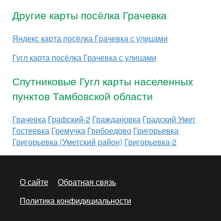
Другие карты посёлка Грачевка
Яндекс карта посёлка Грачевка с улицами
Гугл карта посёлка Грачевка с улицами
Спутниковые Гугл карты населенных
пунктов Тамбовской области
Грачевка
Графский-2
Граждановка
Градский Умет
Гостеевка
Гремучка
Грибоедово
Григорьевка
Григорьевка (Уметский район)
Григорьевка-2
О сайте
Обратная связь
Политика конфидициальности