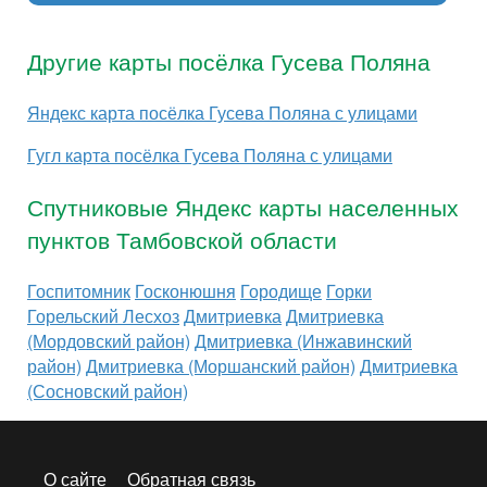
Другие карты посёлка Гусева Поляна
Яндекс карта посёлка Гусева Поляна с улицами
Гугл карта посёлка Гусева Поляна с улицами
Спутниковые Яндекс карты населенных
пунктов Тамбовской области
Госпитомник
Госконюшня
Городище
Горки
Горельский Лесхоз
Дмитриевка
Дмитриевка
(Мордовский район)
Дмитриевка (Инжавинский
район)
Дмитриевка (Моршанский район)
Дмитриевка
(Сосновский район)
О сайте
Обратная связь