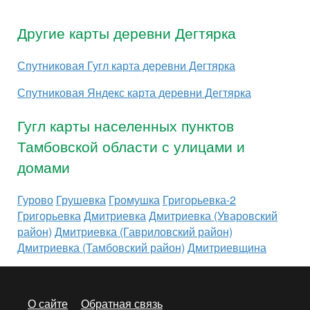
Другие карты деревни Дегтярка
Спутниковая Гугл карта деревни Дегтярка
Спутниковая Яндекс карта деревни Дегтярка
Гугл карты населенных пунктов
Тамбовской области с улицами и
домами
Гурово
Грушевка
Громушка
Григорьевка-2
Григорьевка
Дмитриевка
Дмитриевка (Уваровский
район)
Дмитриевка (Гавриловский район)
Дмитриевка (Тамбовский район)
Дмитриевщина
О сайте
Обратная связь