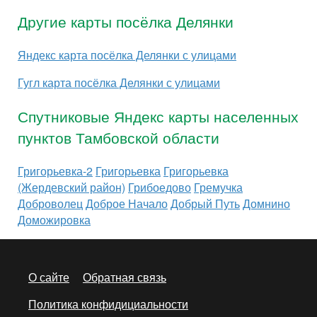
Другие карты посёлка Делянки
Яндекс карта посёлка Делянки с улицами
Гугл карта посёлка Делянки с улицами
Спутниковые Яндекс карты населенных
пунктов Тамбовской области
Григорьевка-2
Григорьевка
Григорьевка
(Жердевский район)
Грибоедово
Гремучка
Доброволец
Доброе Начало
Добрый Путь
Домнино
Доможировка
О сайте
Обратная связь
Политика конфидициальности