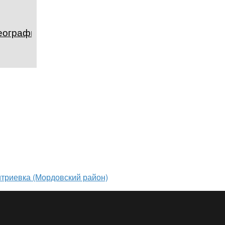
география и
триевка (Мордовский район)