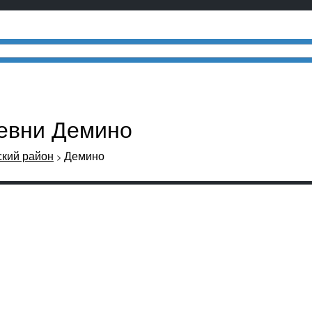
ревни Демино
кий район
Демино
>