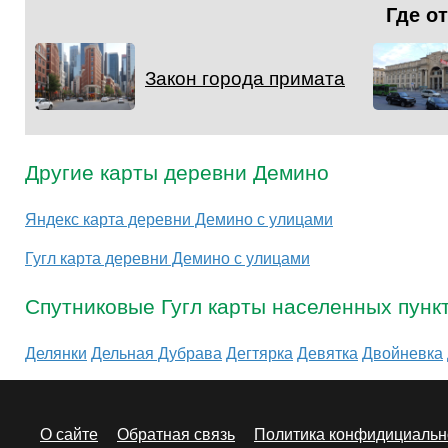
Где о
Закон города примата
Другие карты деревни Демино
Яндекс карта деревни Демино с улицами
Гугл карта деревни Демино с улицами
Спутниковые Гугл карты населенных пунк
Делянки
Дельная Дубрава
Дегтярка
Девятка
Двойневка
О сайте
Обратная связь
Политика конфидициальн