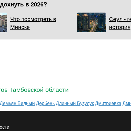
тдохнуть в 2026?
Что посмотреть в
Сеул - 
Минске
история
тов Тамбовской области
Демьян Бедный
Дербень
Длинный Бузулук
Дмитриевка
Дми
ости