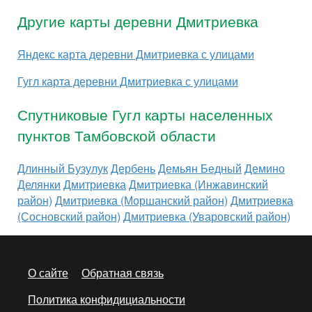
Другие карты деревни Дмитриевка
Яндекс карта деревни Дмитриевка с улицами
Гугл карта деревни Дмитриевка с улицами
Спутниковые Гугл карты населенных
пунктов Тамбовской области
Длинный Бузулук
Дербень
Демьян Бедный
Демино
Делянки
Дмитриевка
Дмитриевка (Инжавинский
район)
Дмитриевка (Моршанский район)
Дмитриевка
(Сосновский район)
Дмитриевка (Уваровский район)
О сайте
Обратная связь
Политика конфидициальности