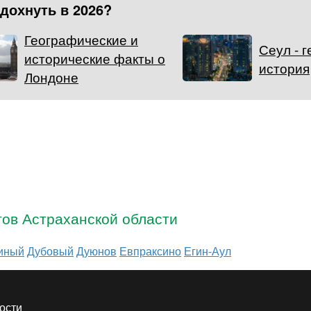
тдохнуть в 2026?
Географические и
Сеул - 
исторические факты о
история
Лондоне
тов Астраханской области
иный
Дубовый
Дуюнов
Евпраксино
Егин-Аул
ости