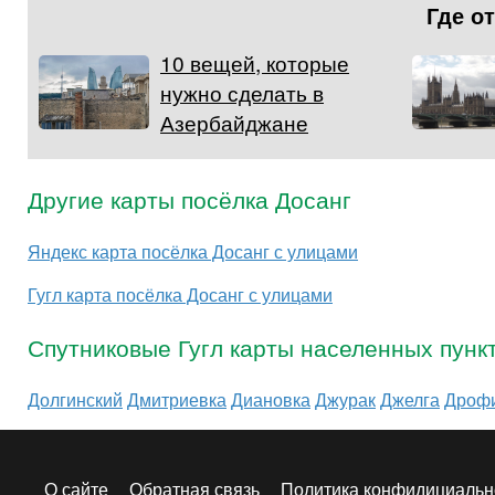
Где о
10 вещей, которые
нужно сделать в
Азербайджане
Другие карты посёлка Досанг
Яндекс карта посёлка Досанг с улицами
Гугл карта посёлка Досанг с улицами
Спутниковые Гугл карты населенных пунк
Долгинский
Дмитриевка
Диановка
Джурак
Джелга
Дроф
О сайте
Обратная связь
Политика конфидициальн