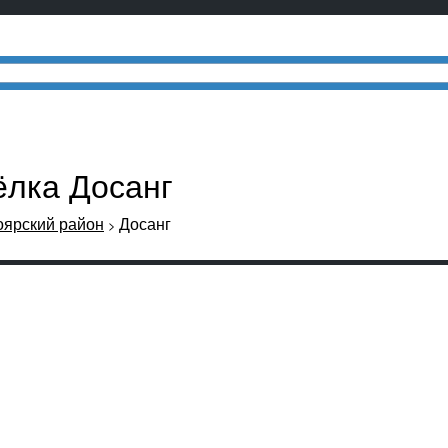
ёлка Досанг
оярский район
Досанг
>