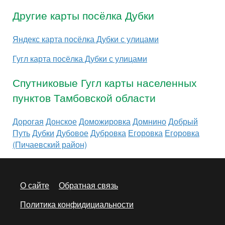
Другие карты посёлка Дубки
Яндекс карта посёлка Дубки с улицами
Гугл карта посёлка Дубки с улицами
Спутниковые Гугл карты населенных
пунктов Тамбовской области
Дорогая
Донское
Доможировка
Домнино
Добрый
Путь
Дубки
Дубовое
Дубровка
Егоровка
Егоровка
(Пичаевский район)
О сайте
Обратная связь
Политика конфидициальности